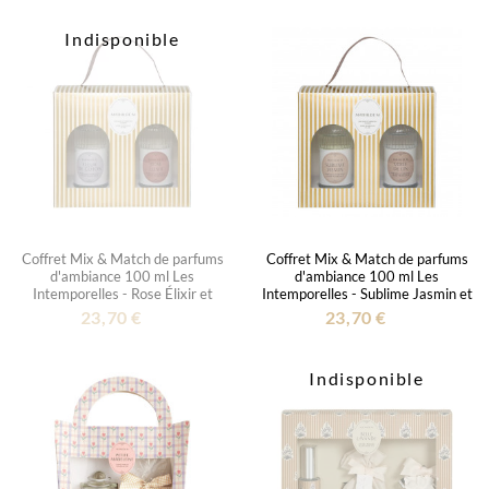
Indisponible
Coffret Mix & Match de parfums
Coffret Mix & Match de parfums
d'ambiance 100 ml Les
d'ambiance 100 ml Les
Intemporelles - Rose Élixir et
Intemporelles - Sublime Jasmin et
Fleur de Coton
Voile de Lin
23,70 €
23,70 €
Indisponible