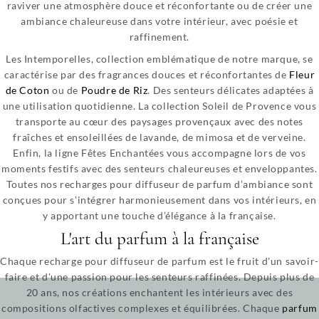
raviver une atmosphère douce et réconfortante ou de créer une
ambiance chaleureuse dans votre intérieur, avec poésie et
raffinement.
Les Intemporelles, collection emblématique de notre marque, se
caractérise par des fragrances douces et réconfortantes de
Fleur
de Coton
ou de
Poudre de Riz
. Des senteurs délicates adaptées à
une utilisation quotidienne. La collection Soleil de Provence vous
transporte au cœur des paysages provençaux avec des notes
fraîches et ensoleillées de lavande, de mimosa et de verveine.
Enfin, la ligne Fêtes Enchantées vous accompagne lors de vos
moments festifs avec des senteurs chaleureuses et enveloppantes.
Toutes nos recharges pour diffuseur de parfum d’ambiance sont
conçues pour s’intégrer harmonieusement dans vos intérieurs, en
y apportant une touche d’élégance à la française.
L'art du parfum à la française
Chaque recharge pour diffuseur de parfum est le fruit d'un savoir-
faire et d'une passion pour les senteurs raffinées. Depuis plus de
20 ans, nos créations enchantent les intérieurs avec des
compositions olfactives complexes et équilibrées. Chaque
parfum