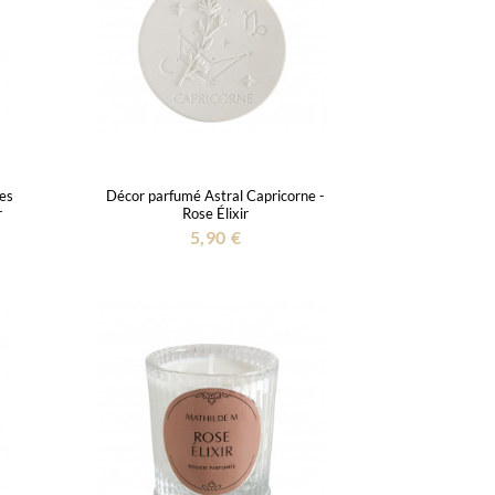
es
Décor parfumé Astral Capricorne -
r
Rose Élixir
5,90 €