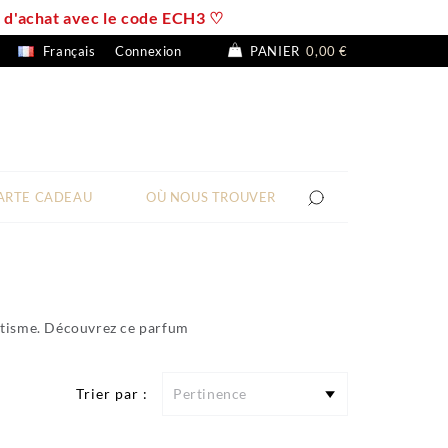
 € d'achat avec le code ECH3 ♡
Français
Connexion
PANIER
0,00 €
ARTE CADEAU
OÙ NOUS TROUVER
antisme. Découvrez ce parfum
Trier par :
Pertinence