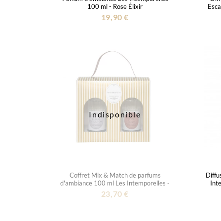
100 ml - Rose Élixir
Esca
19,90 €
Indisponible
Coffret Mix & Match de parfums
Diffu
d'ambiance 100 ml Les Intemporelles -
Int
Rose Élixir et Fleur de Coton
23,70 €