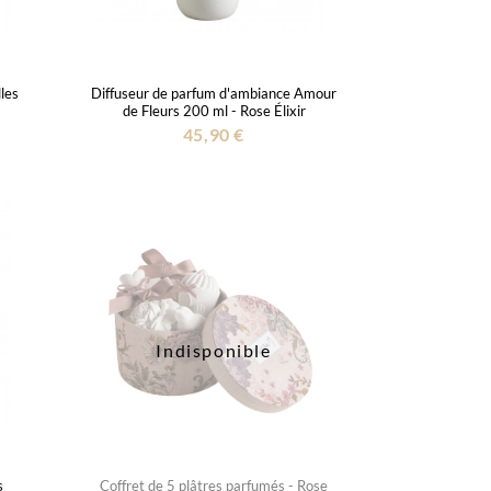
les
Diffuseur de parfum d'ambiance Amour
de Fleurs 200 ml - Rose Élixir
45,90 €
Indisponible
s
Coffret de 5 plâtres parfumés - Rose