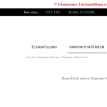
♡ Choisissez 3 échantillons e
Nos sites :
SITE PRO
BLANC D'IVOIRE
ÉCHANTILLONS
PARFUM D'INTÉRIEUR
Accueil
Parfum d'intérieur
Parfums
Rose Élixir
Rose Élixir met à l’honneur