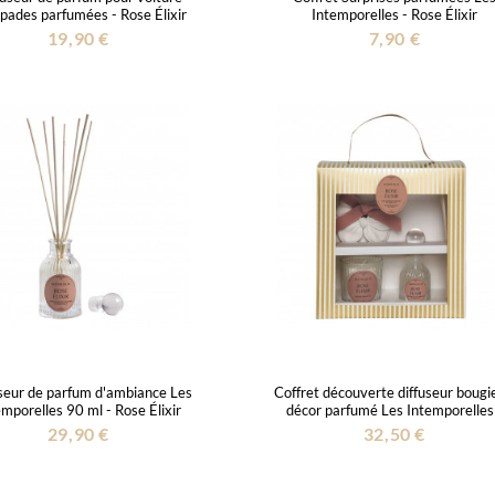
pades parfumées - Rose Élixir
Intemporelles - Rose Élixir
19,90 €
7,90 €
seur de parfum d'ambiance Les
Coffret découverte diffuseur bougi
emporelles 90 ml - Rose Élixir
décor parfumé Les Intemporelles
Rose Élixir
29,90 €
32,50 €