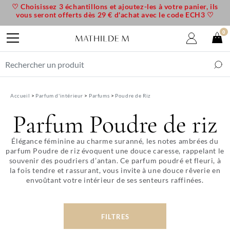
♡ Choisissez 3 échantillons et ajoutez-les à votre panier, ils
vous seront offerts dès 29 € d'achat avec le code ECH3 ♡
0
Accueil
Parfum d'intérieur
Parfums
Poudre de Riz
Parfum Poudre de riz
Élégance féminine au charme suranné, les notes ambrées du
parfum Poudre de riz évoquent une douce caresse, rappelant le
souvenir des poudriers d’antan. Ce parfum poudré et fleuri, à
la fois tendre et rassurant, vous invite à une douce rêverie en
envoûtant votre intérieur de ses senteurs raffinées.
FILTRES