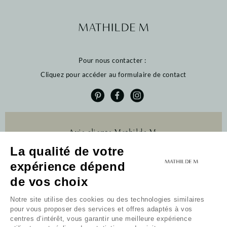
Pour nous contacter :
Cliquez pour accéder au formulaire de contact
Avis clients Mathilde M.
La qualité de votre
4.6 /5
384 avis
expérience dépend
Profitez de 10% de
de vos choix
remise sur votre
première commande
Notre site utilise des cookies ou des technologies similaires
pour vous proposer des services et offres adaptés à vos
Newsletter
centres d’intérêt, vous garantir une meilleure expérience