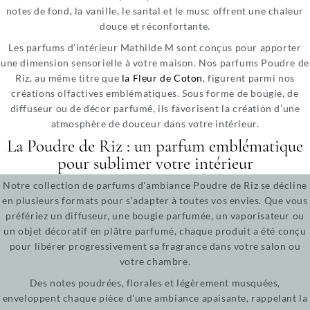
notes de fond, la vanille, le santal et le musc offrent une chaleur
douce et réconfortante.
Les parfums d’intérieur Mathilde M sont conçus pour apporter
une dimension sensorielle à votre maison. Nos parfums Poudre de
Riz, au même titre que
la Fleur de Coton
, figurent parmi nos
créations olfactives emblématiques. Sous forme de bougie, de
diffuseur ou de décor parfumé, ils favorisent la création d’une
atmosphère de douceur dans votre intérieur.
La Poudre de Riz : un parfum emblématique
pour sublimer votre intérieur
Notre collection de parfums d'ambiance Poudre de Riz se décline
en plusieurs formats pour s’adapter à toutes vos envies. Que vous
préfériez un diffuseur, une bougie parfumée, un vaporisateur ou
un objet décoratif en plâtre parfumé, chaque produit a été conçu
pour libérer progressivement sa fragrance dans votre salon ou
votre chambre.
Des notes poudrées, florales et légèrement musquées,
enveloppent chaque pièce d'une ambiance apaisante, rappelant la