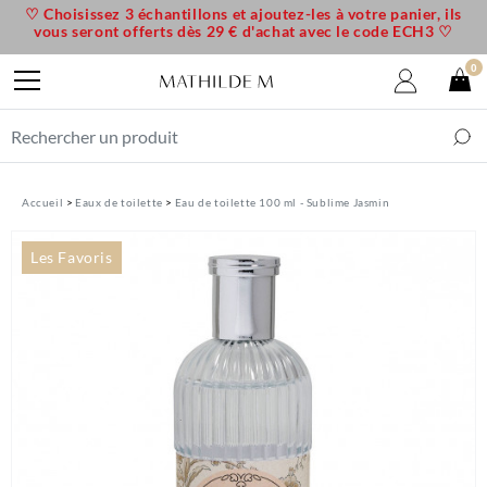
♡ Choisissez 3 échantillons et ajoutez-les à votre panier, ils
vous seront offerts dès 29 € d'achat avec le code ECH3 ♡
0
Accueil
Eaux de toilette
Eau de toilette 100 ml - Sublime Jasmin
Les Favoris