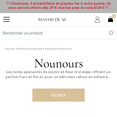
♡ Choisissez 3 échantillons et ajoutez-les à votre panier, ils
vous seront offerts dès 29 € d'achat avec le code ECH3 ♡
0
Accueil
Parfum d'intérieur
Parfums
Nounours
Nounours
Les notes apaisantes de jasmin et fleur d'oranger offrent un
parfum frais et floral, pour un délicieux retour en enfance...
FILTRES