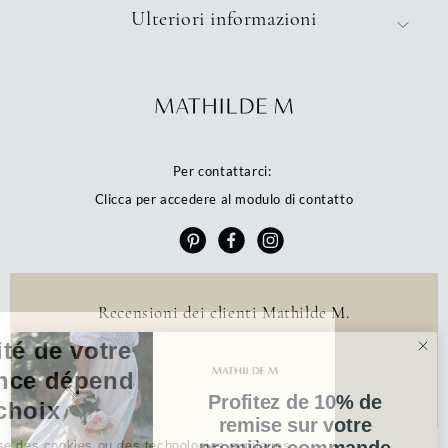
Ulteriori informazioni
Per contattarci:
Clicca per accedere al modulo di contatto
Recensioni dei clienti Mathilde M.
La qualité de votre
4.6 /5
384 recensioni
expérience dépend
Profitez de 10% de
Profitez de 10% de
de vos choix
remise sur votre
remise sur votre
première commande
première commande
Notre site utilise des cookies ou des technologies similaires