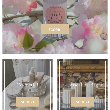
SCOPRI
Cosmetici
Accessori da Bagno
SCOPRI
SCOPRI