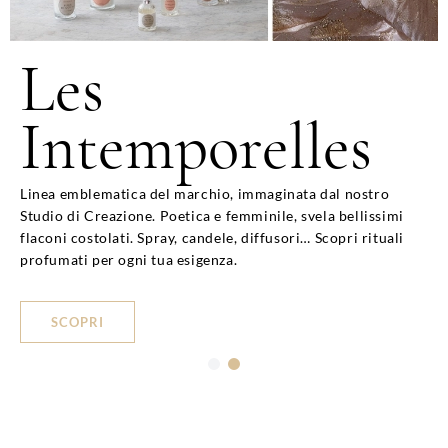
Gourmandises
Les
d'Été
Intemporelles
La collezione capsule Gourmandises d'Été è arrivata, come
Linea emblematica del marchio, immaginata dal nostro
una parentesi gioiosa e primaverile☀️ Scoprila subito!
Studio di Creazione. Poetica e femminile, svela bellissimi
flaconi costolati. Spray, candele, diffusori… Scopri rituali
profumati per ogni tua esigenza.
SCOPRI
SCOPRI