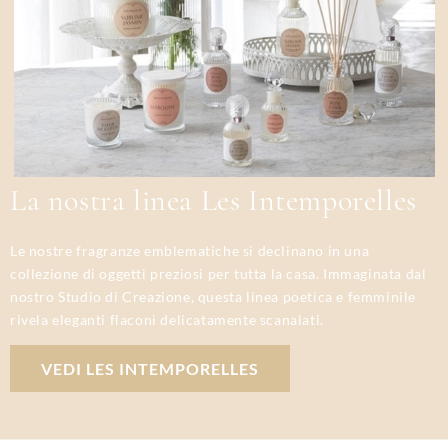
La nostra linea Les Intemporelles
Le nostre fragranze emblematiche si declinano in una
collezione di oggetti preziosi per tutta la casa. Immaginata dal
nostro Studio di Creazione, questa linea poetica e femminile
rivela eleganti flaconi delicatamente scanalati.
VEDI LES INTEMPORELLES