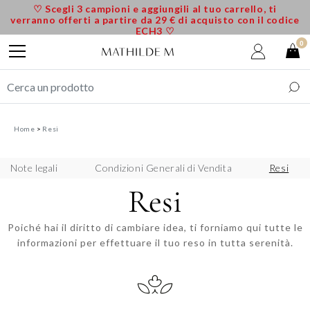
♡ Scegli 3 campioni e aggiungili al tuo carrello, ti
verranno offerti a partire da 29 € di acquisto con il codice
ECH3 ♡
0
Home
Resi
Note legali
Condizioni Generali di Vendita
Resi
Resi
Poiché hai il diritto di cambiare idea, ti forniamo qui tutte le
informazioni per effettuare il tuo reso in tutta serenità.