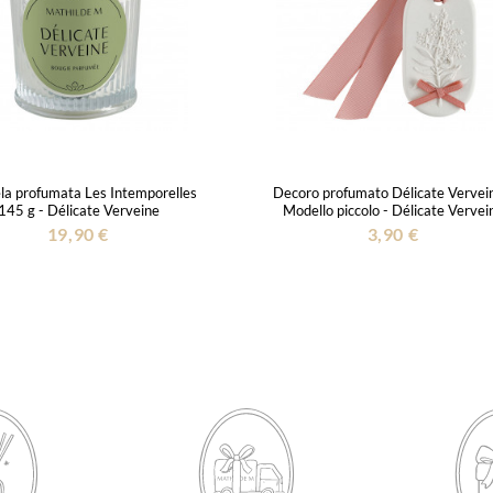
la profumata Les Intemporelles
Decoro profumato Délicate Vervein
145 g - Délicate Verveine
Modello piccolo - Délicate Vervei
19,90 €
3,90 €