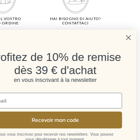
UL VOSTRO
HAI BISOGNO DI AIUTO?
O ORDINE
CONTATTACI
ofitez de 10% de remise
dès 39 € d'achat
Recensioni dei clienti
Mathilde M.
en vous inscrivant à la newsletter
4.6 /5
384 recensioni
Recevoir mon code
acy
Newsletter
s vous inscrivez pour recevoir nos newsletters. Vous pouvez
vous désabonner à tout moment.