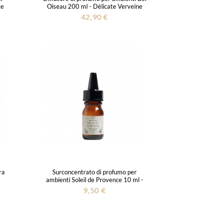
te
Oiseau 200 ml - Délicate Verveine
42,90 €
ra
Surconcentrato di profumo per
ambienti Soleil de Provence 10 ml -
Délicate Verveine
9,50 €