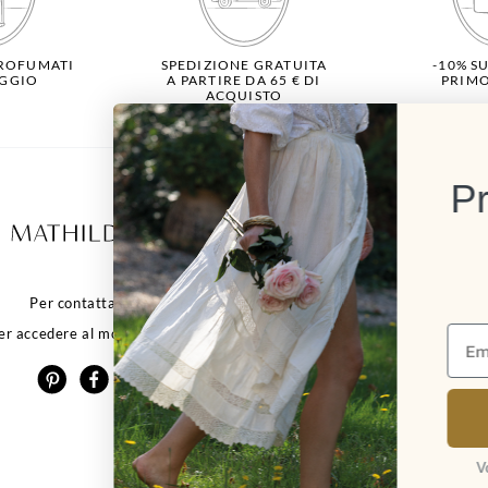
ROFUMATI
SPEDIZIONE GRATUITA
-10% S
GGIO
A PARTIRE DA 65 € DI
PRIM
ACQUISTO
Pr
Ulteriori
informazioni
I nostri punti vendita
Per contattarci:
Contattaci
er accedere al modulo di contatto
Resi
FAQ
CGC
Cookies
Informativa sulla priv
Note legali
Vou