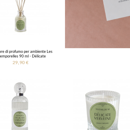
ore di profumo per ambiente Les
temporelles 90 ml - Délicate
Verveine
29,90 €