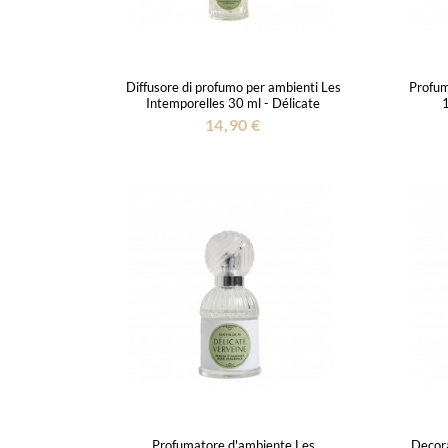
Diffusore di profumo per ambienti Les
Profum
Intemporelles 30 ml - Délicate
1
Verveine
14,90 €
Profumatore d'ambiente Les
Decora