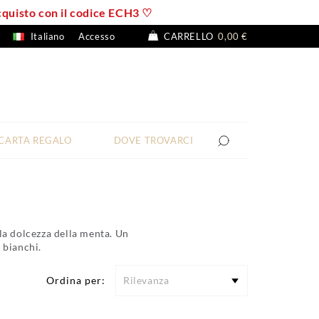
 acquisto con il codice ECH3 ♡
Italiano
Accesso
CARRELLO
0,00 €
CARTA REGALO
DOVE TROVARCI
 la dolcezza della menta. Un
 bianchi.
Ordina per:
Rilevanza