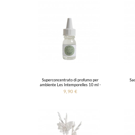
Superconcentrato di profumo per
Sac
ambiente Les Intemporelles 10 ml -
Délicate Verveine
9,90 €