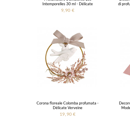
Intemporelles 30 ml - Délicate
di prof
Verveine
9,90 €
Corona floreale Colomba profumata -
Decoro
Délicate Verveine
Model
19,90 €