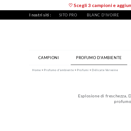
♡ Scegli 3 campioni e aggiung
I nostri siti :
SITO PRO
BLANC D'IVOIRE
CAMPIONI
PROFUMO D'AMBIENTE
Home
Profumo d'ambiente
Profumi
Délicate Verveine
Esplosione di freschezza, D
profumo 