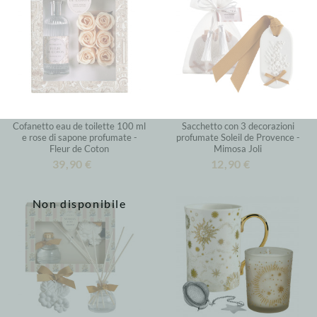
Cofanetto eau de toilette 100 ml
Sacchetto con 3 decorazioni
e rose di sapone profumate -
profumate Soleil de Provence -
Fleur de Coton
Mimosa Joli
39,90 €
12,90 €
Non disponibile