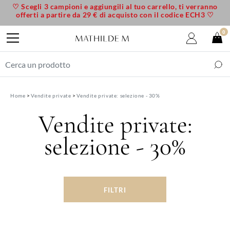
♡ Scegli 3 campioni e aggiungili al tuo carrello, ti verranno
offerti a partire da 29 € di acquisto con il codice ECH3 ♡
0
Home
Vendite private
Vendite private: selezione - 30%
Vendite private:
selezione - 30%
FILTRI