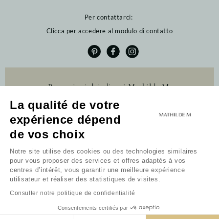
Per contattarci:
Clicca per accedere al modulo di contatto
Recensioni dei clienti Mathilde M.
La qualité de votre
4.6 /5
expérience dépend
384 recensioni
Profitez de 10% de
Profitez de 10% de
de vos choix
remise sur votre
remise sur votre
première commande
première commande
Notre site utilise des cookies ou des technologies similaires
pour vous proposer des services et offres adaptés à vos
Newsletter
centres d’intérêt, vous garantir une meilleure expérience
utilisateur et réaliser des statistiques de visites.
Ricevi il mio codice
Recevoir mon code
Consulter notre politique de confidentialité
Je ne souhaite pas bénéficier de l'offre
Non desidero usufruire dell'offerta
Continuando, accetti i termini e condizioni e la politica
Consentements certifiés par
sulla privacy.