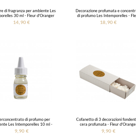
re di fragranza per ambiente Les
Decorazione profumata e concentr
orelles 30 ml - Fleur d'Oranger
di profumo Les Intemporelles - Fl
d'Oranger
14,90 €
18,90 €
erconcentrato di profumo per
Cofanetto di 3 decorazioni fondenti
nte Les Intemporelles 10 ml -
cera profumata - Fleur d'Orange
Fleur d'Oranger
9,90 €
9,90 €