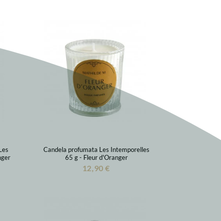
Les
Candela profumata Les Intemporelles
nger
65 g - Fleur d'Oranger
12,90 €