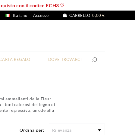
 acquisto con il codice ECH3 ♡
Italiano
Accesso
CARRELLO
0,00 €
CARTA REGALO
DOVE TROVARCI
omi ammalianti della Fleur
 i toni calorosi del legno di
nte regressivo, un'ode alla
Ordina per:
Rilevanza