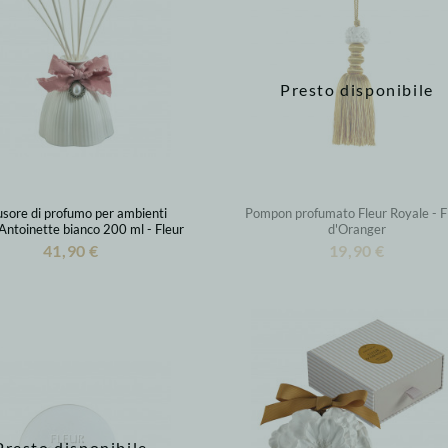
Presto disponibile
usore di profumo per ambienti
Pompon profumato Fleur Royale - F
ntoinette bianco 200 ml - Fleur
d'Oranger
d'Oranger
41,90 €
19,90 €
Presto disponibile