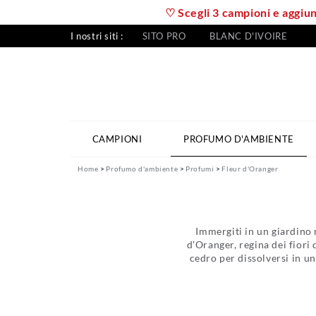
♡ Scegli 3 campioni e aggiung
I nostri siti :
SITO PRO
BLANC D'IVOIRE
CAMPIONI
PROFUMO D'AMBIENTE
Home
Profumo d'ambiente
Profumi
Fleur d'Oranger
Immergiti in un giardino 
d'Oranger, regina dei fiori 
cedro per dissolversi in u