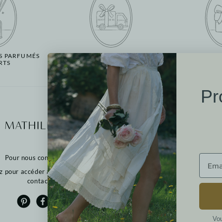
S PARFUMÉS
LIVRAISON OFFERTE
-10% 
RTS
DÈS 65 € D'ACHAT
PREMIÈR
Pr
Plus d'informat
Nos points de vente
Nous contacter
Pour nous contacter :
Retours
FAQ
z pour accéder au formulaire de
CGV
contact
Cookies
Politique de confidenti
Mentions légales
Vou