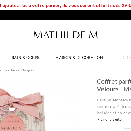
t ajoutez-les à votre panier, ils vous seront offerts dès 29
BAIN & CORPS
MAISON & DÉCORATION
E-C
mains Velours - Marquise
Coffret par
Velours - M
Parfum emblémat
senteur précieuse
boisées et épicées 
> Lire la suite