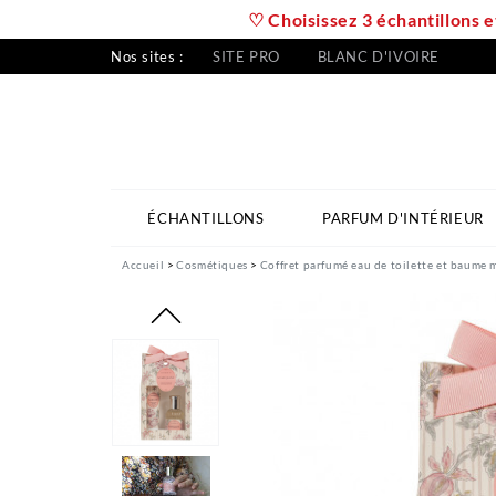
♡ Choisissez 3 échantillons e
Nos sites :
SITE PRO
BLANC D'IVOIRE
ÉCHANTILLONS
PARFUM D'INTÉRIEUR
Accueil
Cosmétiques
Coffret parfumé eau de toilette et baume 