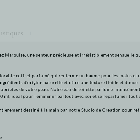
istiques
arquise, une senteur précieuse et irrésistiblement sensuelle qui 
orable coffret parfumé qui renferme un baume pour les mains et un
grédients d'origine naturelle et offre une texture fluide et douce. 
opriétés de votre peau. Notre eau de toilette parfume intensément 
0 ml, idéal pour l'emmener partout avec soi et se reparfumer tout a
entièrement dessiné à la main par notre Studio de Création pour refl
e