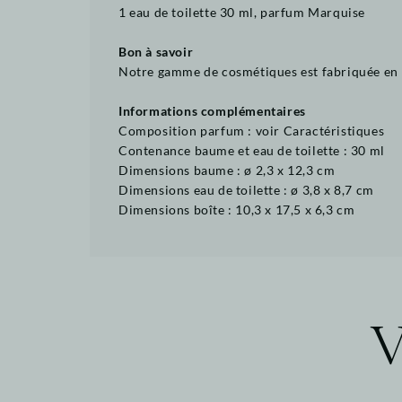
1 eau de toilette 30 ml, parfum Marquise
Bon à savoir
Notre gamme de cosmétiques est fabriquée en Fr
Informations complémentaires
Composition parfum : voir Caractéristiques
Contenance baume et eau de toilette : 30 ml
Dimensions baume : ø 2,3 x 12,3 cm
Dimensions eau de toilette : ø 3,8 x 8,7 cm
Dimensions boîte : 10,3 x 17,5 x 6,3 cm
V