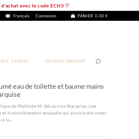
 € d'achat avec le code ECH3 ♡
Français
Connexion
PANIER
0,00 €
ARTE CADEAU
OÙ NOUS TROUVER
fumé eau de toilette et baume mains
arquise
ique de Mathilde M, découvrez Marquise, une
 et irrésistiblement sensuelle qui associe des notes
à la...