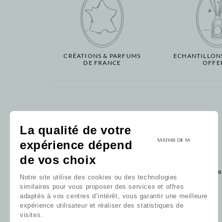
CRÉATIONS & PARFUMS
ECHANTILLON
DE FRANCE
OFFE
Notre catalogue
La qualité de votre
Parfum d'intérieur
expérience dépend
Bain
de vos choix
Décoration
Bébé
Clique
Notre site utilise des cookies ou des technologies
Carte-cadeau
similaires pour vous proposer des services et offres
Nos collections
adaptés à vos centres d’intérêt, vous garantir une meilleure
Nos favoris
expérience utilisateur et réaliser des statistiques de
Nos parfums
visites.