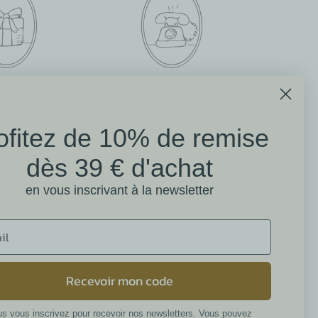
SUR VOTRE
BESOIN D'AIDE ?
E COMMANDE
CONTACTEZ-NOUS
ofitez de 10% de remise
dès 39 € d'achat
ions
Avis clients Mathilde M.
en vous inscrivant à la newsletter
4.6 /5
384 avis
Recevoir mon code
alité
s vous inscrivez pour recevoir nos newsletters. Vous pouvez