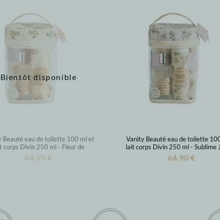
Bientôt disponible
y Beauté eau de toilette 100 ml et
Vanity Beauté eau de toilette 100
it corps Divin 250 ml - Fleur de
lait corps Divin 250 ml - Sublime
Mandarine
64,90 €
64,90 €