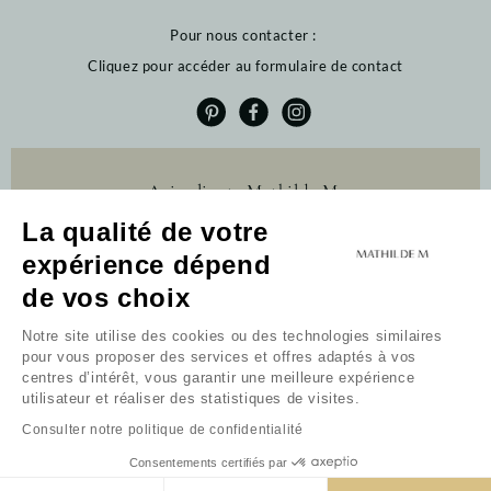
Pour nous contacter :
Cliquez pour accéder au formulaire de contact
Avis clients Mathilde M.
La qualité de votre
4.6 /5
expérience dépend
384 avis
Profitez de 10% de
de vos choix
remise sur votre
première commande
Notre site utilise des cookies ou des technologies similaires
pour vous proposer des services et offres adaptés à vos
Newsletter
centres d’intérêt, vous garantir une meilleure expérience
utilisateur et réaliser des statistiques de visites.
Recevoir mon code
Consulter notre politique de confidentialité
Je ne souhaite pas bénéficier de l'offre
En continuant, vous acceptez les conditions générales et la
Consentements certifiés par
politique de confidentialité.