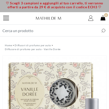
♡ Scegli 3 campioni e aggiungili al tuo carrello, ti verranno
offerti a partire da 29 € di acquisto con il codice ECH3 ♡
0
Home
Diffusori di profumo per auto
Diffusore di profumo per auto - Vanille Dorée