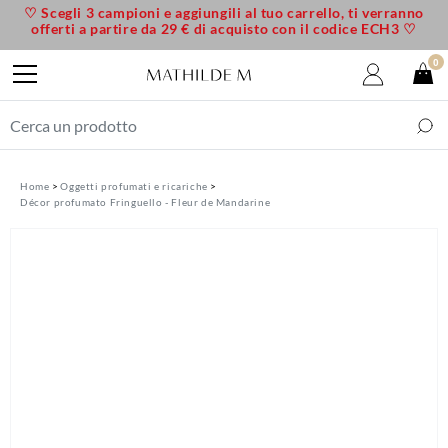
♡ Scegli 3 campioni e aggiungili al tuo carrello, ti verranno
offerti a partire da 29 € di acquisto con il codice ECH3 ♡
0
Home
Oggetti profumati e ricariche
Décor profumato Fringuello - Fleur de Mandarine