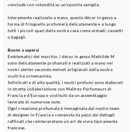
conclude con rotondità su un'squisita vaniglia.
Interamente realizzato a mano, questo décor in gesso a
forma di fringuello profumerà delicatamente e a lungo
tutti i piccoli spazi della vostra casa come armadi, cassetti
o bagagli.
Buono a sapersi
Emblematici del marchio, i décor in gesso Mathilde M
sono delicatamente profumati e realizzati a mano nei
nostri atelier secondo metodi artigianali dalla nostra
scultrice ornemanista.
Sofisticati e di alta qualità, i nostri profumi sono elaborati
in stretta collaborazione con Maîtres-Parfumeurs di
Francia e d'Europa e costituiti da un assemblaggio
lavorato di numerose note.
Ogni creazione profumata è immaginata dal nostro team
di designer in Francia e composta da pezzi dai dettagli
raffinati che reinterpretano un art de vivre tipicamente
francese.