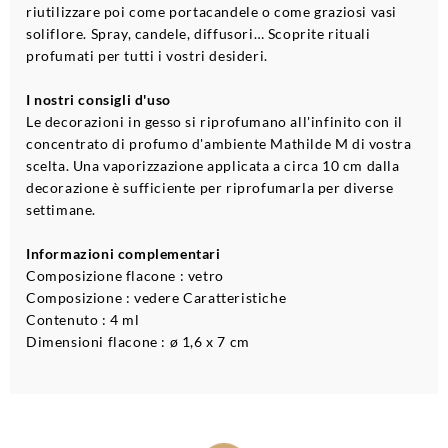
riutilizzare poi come portacandele o come graziosi vasi
soliflore. Spray, candele, diffusori… Scoprite rituali
profumati per tutti i vostri desideri.
I nostri consigli d'uso
Le decorazioni in gesso si riprofumano all'infinito con il
concentrato di profumo d'ambiente Mathilde M di vostra
scelta. Una vaporizzazione applicata a circa 10 cm dalla
decorazione è sufficiente per riprofumarla per diverse
settimane.
Informazioni complementari
Composizione flacone : vetro
Composizione : vedere Caratteristiche
Contenuto : 4 ml
Dimensioni flacone : ø 1,6 x 7 cm