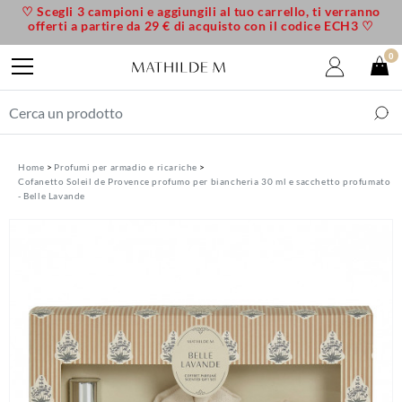
♡ Scegli 3 campioni e aggiungili al tuo carrello, ti verranno
offerti a partire da 29 € di acquisto con il codice ECH3 ♡
0
Home
Profumi per armadio e ricariche
Cofanetto Soleil de Provence profumo per biancheria 30 ml e sacchetto profumato
- Belle Lavande