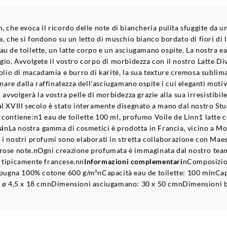
, che evoca il ricordo delle note di biancheria pulita sfuggite da u
a, che si fondono su un letto di muschio bianco bordato di fiori di 
u de toilette, un latte corpo e un asciugamano ospite. La nostra ea
ggio. Avvolgete il vostro corpo di morbidezza con il nostro Latte D
 olio di macadamia e burro di karité, la sua texture cremosa sublima
inare dalla raffinatezza dell'asciugamano ospite i cui eleganti motiv
 avvolgerà la vostra pelle di morbidezza grazie alla sua irresistibil
l XVIII secolo è stato interamente disegnato a mano dal nostro Stud
 contiene:n1 eau de toilette 100 ml, profumo Voile de Linn1 latte
si
nLa nostra gamma di cosmetici è prodotta in Francia, vicino a Mont
tà, i nostri profumi sono elaborati in stretta collaborazione con Ma
erose note.nOgni creazione profumata è immaginata dal nostro team
re tipicamente francese.nn
Informazioni complementari
nComposizio
ugna 100% cotone 600 g/m²nCapacità eau de toilette: 100 mlnCap
o: ø 4,5 x 18 cmnDimensioni asciugamano: 30 x 50 cmnDimensioni be