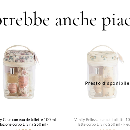
trebbe anche piac
Presto disponibile
y Case con eau de toilette 100 ml
Vanity Bellezza eau de toilette 1
 lozione corpo Divina 250 ml -
latte corpo Divino 250 ml - Fle
Marquise
Mandarine