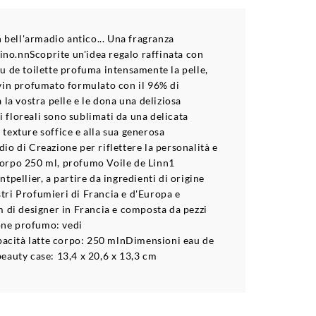
n bell'armadio antico... Una fragranza
lino.nnScoprite un'idea regalo raffinata con
u de toilette profuma intensamente la pelle,
ivin profumato formulato con il 96% di
 la vostra pelle e le dona una deliziosa
i floreali sono sublimati da una delicata
e texture soffice e alla sua generosa
io di Creazione per riflettere la personalità e
 corpo 250 ml, profumo Voile de Linn1
pellier, a partire da ingredienti di origine
estri Profumieri di Francia e d'Europa e
 di designer in Francia e composta da pezzi
ne profumo: vedi
acità latte corpo: 250 mlnDimensioni eau de
auty case: 13,4 x 20,6 x 13,3 cm