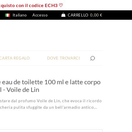
 acquisto con il codice ECH3 ♡
Italiano
Accesso
CARRELLO
0,00 €
CARTA REGALO
DOVE TROVARCI
eau de toilette 100 ml e latte corpo
 - Voile de Lin
stare dal profumo Voile de Lin, che evoca il ricordo
cheria pulita sfuggite da un bell'armadio antico...