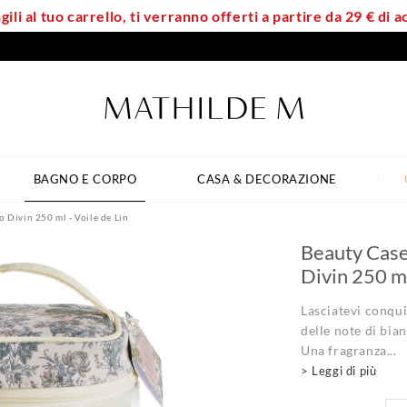
ili al tuo carrello, ti verranno offerti a partire da 29 € di
BAGNO E CORPO
CASA & DECORAZIONE
o Divin 250 ml - Voile de Lin
Beauty Case 
Divin 250 ml
Lasciatevi conqui
delle note di bian
Una fragranza...
> Leggi di più