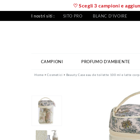
♡ Scegli 3 campioni e aggiung
I nostri siti :
SITO PRO
BLANC D'IVOIRE
CAMPIONI
PROFUMO D'AMBIENTE
Home
Cosmetici
Beauty Case eau de toilette 100 ml e latte corp