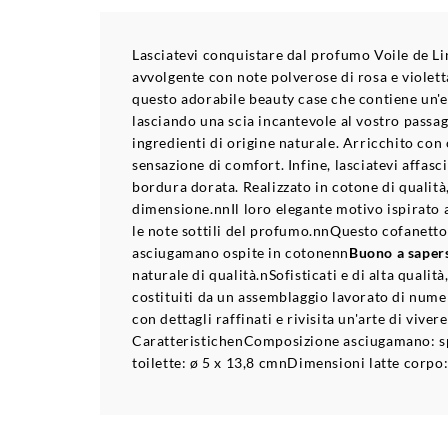
Lasciatevi conquistare dal profumo Voile de Lin
avvolgente con note polverose di rosa e violett
questo adorabile beauty case che contiene un'ea
lasciando una scia incantevole al vostro passa
ingredienti di origine naturale. Arricchito con
sensazione di comfort. Infine, lasciatevi affasc
bordura dorata. Realizzato in cotone di qualità,
dimensione.nnIl loro elegante motivo ispirato a
le note sottili del profumo.nnQuesto cofanetto
asciugamano ospite in cotonenn
Buono a saper
naturale di qualità.nSofisticati e di alta quali
costituiti da un assemblaggio lavorato di num
con dettagli raffinati e rivisita un'arte di vive
CaratteristichenComposizione asciugamano: sp
toilette: ø 5 x 13,8 cmnDimensioni latte corp