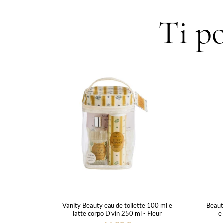
Ti po
Vanity Beauty eau de toilette 100 ml e
Beaut
latte corpo Divin 250 ml - Fleur
e
d'Oranger