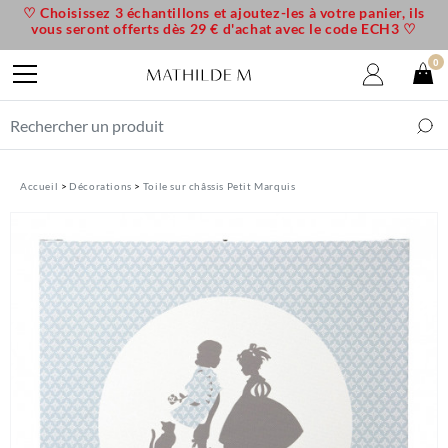
♡ Choisissez 3 échantillons et ajoutez-les à votre panier, ils
vous seront offerts dès 29 € d'achat avec le code ECH3 ♡
0
Accueil
Décorations
Toile sur châssis Petit Marquis