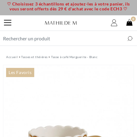
♡ Choisissez 3 échantillons et ajoutez-les à votre panier, ils
vous seront offerts dès 29 € d'achat avec le code ECH3 ♡
0
Accueil
Tasses et théières
Tasse à café Marguerite - Blanc
Les Favoris