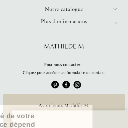
Notre catalogue
Plus d'informations
Pour nous contacter :
Cliquez pour accéder au formulaire de contact
Avis clients Mathilde M.
La qualité de votre
4.6 /5
384 avis
expérience dépend