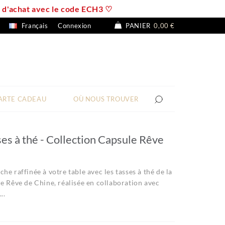
 € d'achat avec le code ECH3 ♡
Français
Connexion
PANIER
0,00 €
ARTE CADEAU
OÙ NOUS TROUVER
ses à thé - Collection Capsule Rêve
he raffinée à votre table avec les tasses à thé de la
e Rêve de Chine, réalisée en collaboration avec
..