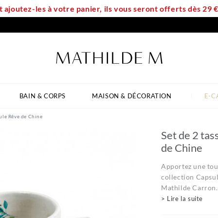
t ajoutez-les à votre panier, ils vous seront offerts dès 29
BAIN & CORPS
MAISON & DÉCORATION
E-C
sule Rêve de Chine
Set de 2 tas
de Chine
Apportez une touc
collection Capsul
Mathilde Carron..
> Lire la suite