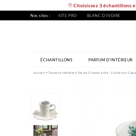
♡ Choisissez 3 échantillons e
Nos sites :
SITE PRO
BLANC D'IVOIRE
ÉCHANTILLONS
PARFUM D'INTÉRIEUR
Accueil
Tasses et théières
Set de 2 tasses à thé - Collection Cap