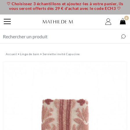
♡ Choisissez 3 échantillons et ajoutez-les à votre panier, ils
vous seront offerts dès 29 € d'achat avec le code ECH3 ♡
0
Accueil
Linge de bain
Serviette invité Capucine