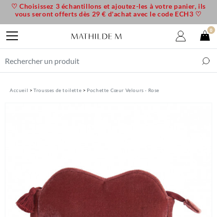
♡ Choisissez 3 échantillons et ajoutez-les à votre panier, ils
vous seront offerts dès 29 € d'achat avec le code ECH3 ♡
0
Accueil
Trousses de toilette
Pochette Cœur Velours - Rose