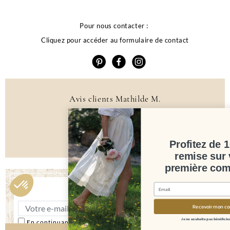
Pour nous contacter :
Cliquez pour accéder au formulaire de contact
Avis clients Mathilde M.
4.6 /5
384 avis
Profitez de 10% de
remise sur votre
première commande
Newsletter
Recevoir mon code
Je ne souhaite pas bénéficier de l'offre
En continuant, vous acceptez les conditions générales et la