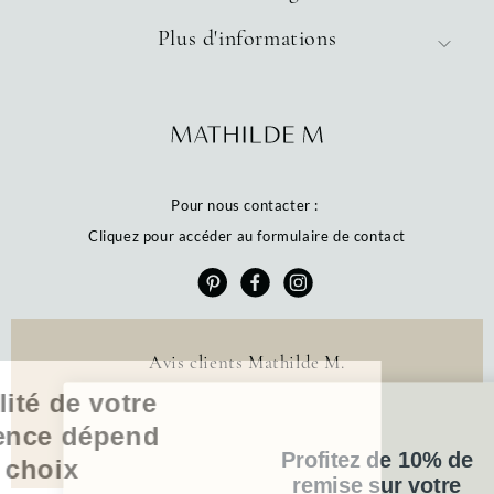
Plus d'informations
Pour nous contacter :
Cliquez pour accéder au formulaire de contact
Avis clients Mathilde M.
La qualité de votre
4.6 /5
expérience dépend
384 avis
Profitez de 10% de
de vos choix
remise sur votre