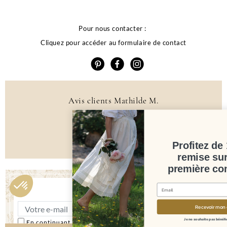
Pour nous contacter :
Cliquez pour accéder au formulaire de contact
Avis clients Mathilde M.
4.6 /5
384 avis
Profitez de 10% de
remise sur votre
première commande
Newsletter
Recevoir mon code
Je ne souhaite pas bénéficier de l'offre
En continuant, vous acceptez les conditions générales et la