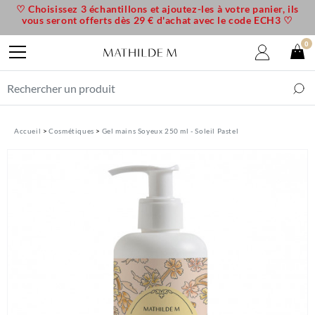
♡ Choisissez 3 échantillons et ajoutez-les à votre panier, ils
vous seront offerts dès 29 € d'achat avec le code ECH3 ♡
0
Accueil
Cosmétiques
Gel mains Soyeux 250 ml - Soleil Pastel