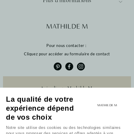
Plus d'informations
Pour nous contacter :
Cliquez pour accéder au formulaire de contact
Avis clients Mathilde M.
La qualité de votre
4.6 /5
384 avis
expérience dépend
Profitez de 10% de
de vos choix
remise sur votre
première commande
Notre site utilise des cookies ou des technologies similaires
pour vous proposer des services et offres adaptés à vos