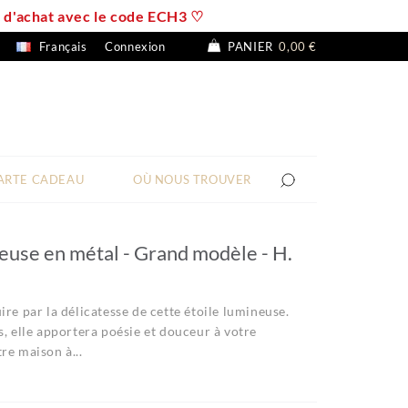
 € d'achat avec le code ECH3 ♡
Français
Connexion
PANIER
0,00 €
ARTE CADEAU
OÙ NOUS TROUVER
euse en métal - Grand modèle - H.
ire par la délicatesse de cette étoile lumineuse.
s, elle apportera poésie et douceur à votre
re maison à...