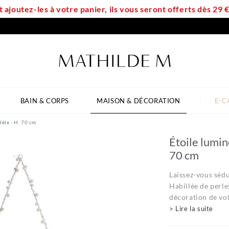
t ajoutez-les à votre panier, ils vous seront offerts dès 29
BAIN & CORPS
MAISON & DÉCORATION
E-C
èle - H. 70 cm
Étoile lumin
70 cm
Laissez-vous sédu
Habillée de perle
décoration de vot
> Lire la suite