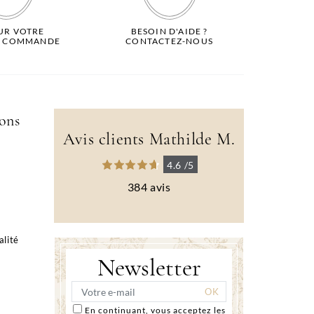
SUR VOTRE
BESOIN D'AIDE ?
E COMMANDE
CONTACTEZ-NOUS
ions
Avis clients Mathilde M.
4.6 /5
384 avis
alité
Newsletter
En continuant, vous acceptez les