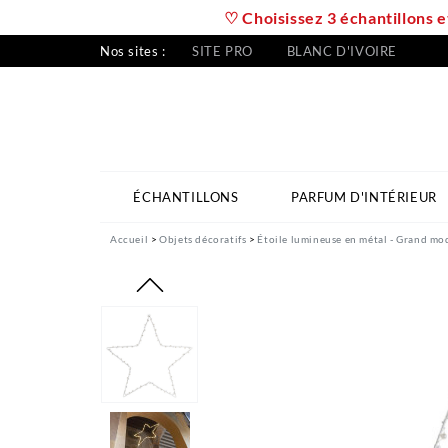
♡ Choisissez 3 échantillons e
Nos sites :
SITE PRO
BLANC D'IVOIRE
ÉCHANTILLONS
PARFUM D'INTÉRIEUR
Accueil
Objets décoratifs
Étoile lumineuse en métal - Grand mod