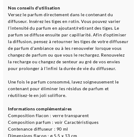
Nos conseils d'utilisation
Versez le parfum directement dans le contenant du
diffuseur. Insérez les tiges en rotin. Vous pouvez varier
l'intensité du parfum en ajoutant/retirant des tiges. Le
parfum se diffuse ensuite par capillarité. Afin d'optimiser
la diffusion, pensez à retourner les tiges de votre diffuseur
de parfum d'ambiance ou à les renouveler lorsque vous
changez de parfum ou que vous le rechargez. Renouvelez
la recharge ou changez de senteur au gré de vos envies
pour prolonger à l'infini la durée de vie du diffuseur.
Une fois le parfum consommé, lavez soigneusement le
contenant pour éliminer les résidus de parfum et
réutilisez-le en joli soliflore.
Informations complémentaires
Composition flacon : verre transparent
Composition parfum : voir Caractéristiques
Contenance diffuseur : 90 ml
Dimensions flacon : ø 5,5 x 13 cm