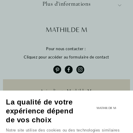
Plus d'informations
Pour nous contacter :
Cliquez pour accéder au formulaire de contact
Avis clients Mathilde M.
La qualité de votre
4.6 /5
expérience dépend
384 avis
Profitez de 10% de
de vos choix
remise sur votre
première commande
Notre site utilise des cookies ou des technologies similaires