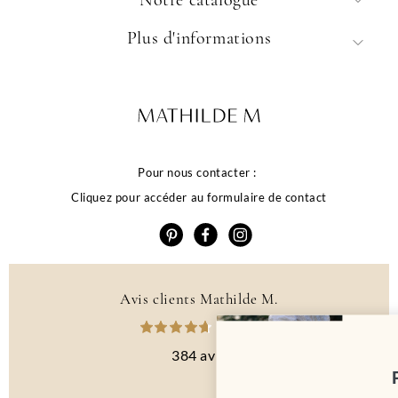
Plus d'informations
Pour nous contacter :
Cliquez pour accéder au formulaire de contact
Avis clients Mathilde M.
La qualité de votre
4.6 /5
expérience dépend
384 avis
Profitez de 10% de
de vos choix
remise sur votre