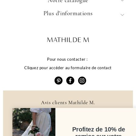
Notre catalogue
Plus d'informations
Pour nous contacter :
Cliquez pour accéder au formulaire de contact
Avis clients Mathilde M.
La qualité de votre
4.6 /5
expérience dépend
384 avis
Profitez de 10% de
de vos choix