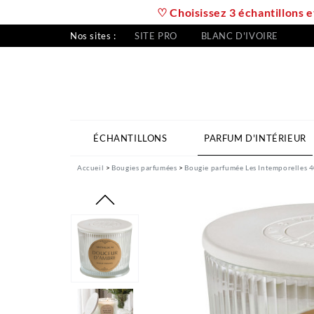
♡ Choisissez 3 échantillons e
Nos sites :
SITE PRO
BLANC D'IVOIRE
ÉCHANTILLONS
PARFUM D'INTÉRIEUR
Accueil
Bougies parfumées
Bougie parfumée Les Intemporelles 