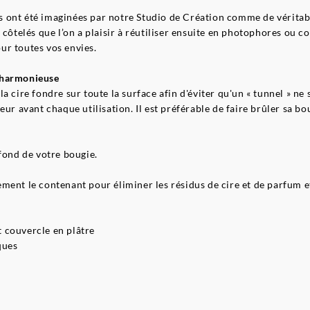
 ont été imaginées par notre Studio de Création comme de véritabl
côtelés que l’on a plaisir à réutiliser ensuite en photophores ou co
ur toutes vos envies.
 harmonieuse
r la cire fondre sur toute la surface afin d'éviter qu'un « tunnel » 
eur avant chaque utilisation. Il est préférable de faire brûler sa b
fond de votre bougie.
ent le contenant pour éliminer les résidus de cire et de parfum et
 couvercle en plâtre
ques