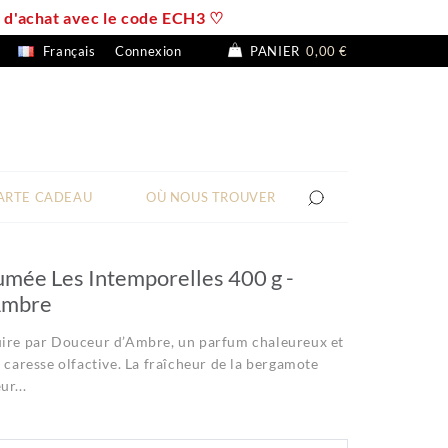
 € d'achat avec le code ECH3 ♡
Français
Connexion
PANIER
0,00 €
ARTE CADEAU
OÙ NOUS TROUVER
umée Les Intemporelles 400 g -
Ambre
uire par Douceur d’Ambre, un parfum chaleureux et
e caresse olfactive. La fraîcheur de la bergamote
ur...