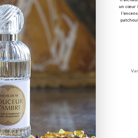
un cœur 
l’encens
patchoul
Van