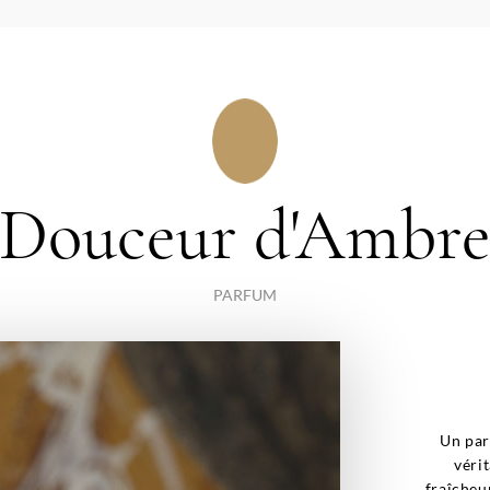
Douceur d'Ambr
PARFUM
Un par
vérit
fraîcheu