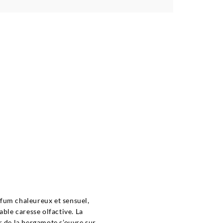
e
fum chaleureux et sensuel,
able caresse olfactive. La
r de la bergamote s’ouvre sur