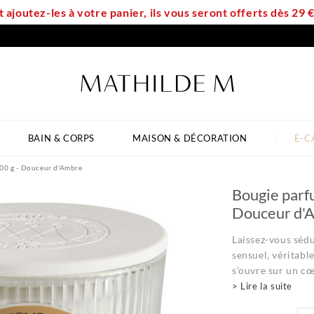
t ajoutez-les à votre panier, ils vous seront offerts dès 29
BAIN & CORPS
MAISON & DÉCORATION
E-C
400 g - Douceur d'Ambre
Bougie parf
Douceur d'
Laissez-vous séd
sensuel, véritabl
s’ouvre sur un cœ
> Lire la suite