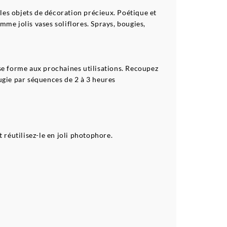
es objets de décoration précieux. Poétique et
mme jolis vases soliflores. Sprays, bougies,
ne se forme aux prochaines utilisations. Recoupez
ougie par séquences de 2 à 3 heures
 réutilisez-le en joli photophore.