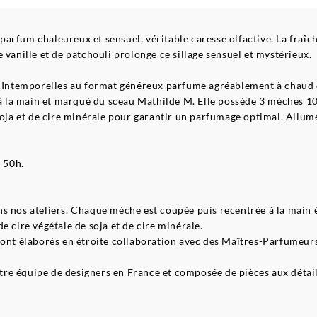
arfum chaleureux et sensuel, véritable caresse olfactive. La fraîc
 vanille et de patchouli prolonge ce sillage sensuel et mystérieux.
es Intemporelles au format généreux parfume agréablement à chaud c
é à la main et marqué du sceau Mathilde M. Elle possède 3 mèches 
 soja et de cire minérale pour garantir un parfumage optimal. Allu
- 50h.
ns nos ateliers. Chaque mèche est coupée puis recentrée à la main
e cire végétale de soja et de cire minérale.
sont élaborés en étroite collaboration avec des Maîtres-Parfumeurs
e équipe de designers en France et composée de pièces aux détails 