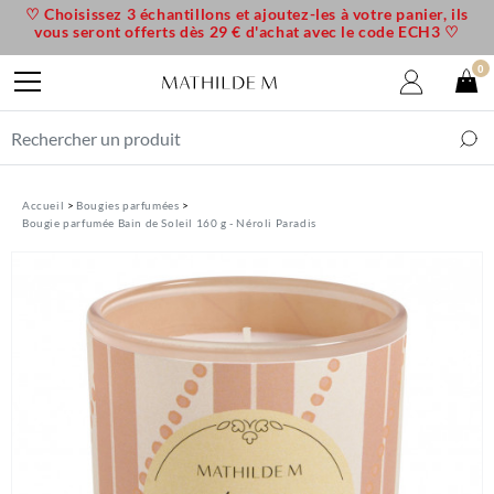
♡ Choisissez 3 échantillons et ajoutez-les à votre panier, ils
vous seront offerts dès 29 € d'achat avec le code ECH3 ♡
0
Accueil
Bougies parfumées
Bougie parfumée Bain de Soleil 160 g - Néroli Paradis