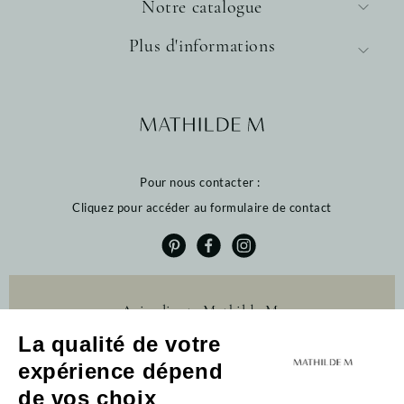
Notre catalogue
Plus d'informations
Pour nous contacter :
Cliquez pour accéder au formulaire de contact
Avis clients Mathilde M.
La qualité de votre
4.6 /5
expérience dépend
384 avis
Profitez de 10% de
de vos choix