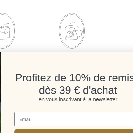
SUR VOTRE
BESOIN D'AIDE ?
E COMMANDE
CONTACTEZ-NOUS
ofitez de 10% de remise
dès 39 € d'achat
ions
Avis clients Mathilde M.
en vous inscrivant à la newsletter
4.6 /5
384 avis