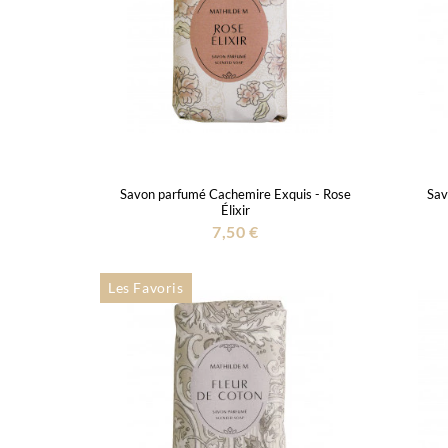
Savon parfumé Cachemire Exquis - Rose
Sav
Élixir
7,50 €
Les Favoris