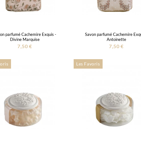
on parfumé Cachemire Exquis -
Savon parfumé Cachemire Exqu
Divine Marquise
Antoinette
7,50 €
7,50 €
oris
Les Favoris