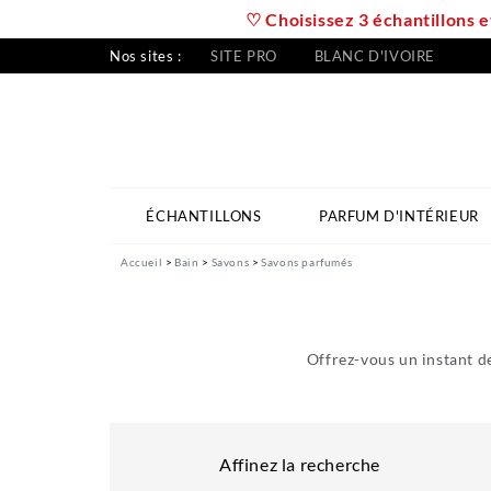
♡ Choisissez 3 échantillons e
Nos sites :
SITE PRO
BLANC D'IVOIRE
ÉCHANTILLONS
PARFUM D'INTÉRIEUR
Accueil
Bain
Savons
Savons parfumés
Offrez-vous un instant d
Affinez la recherche