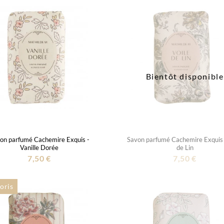
Bientôt disponible
on parfumé Cachemire Exquis -
Savon parfumé Cachemire Exquis 
Vanille Dorée
de Lin
7,50 €
7,50 €
oris