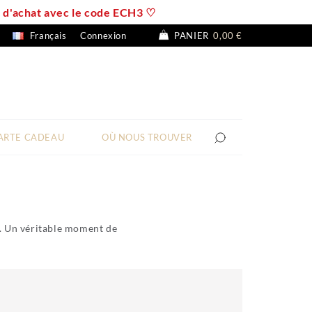
 € d'achat avec le code ECH3 ♡
Français
Connexion
PANIER
0,00 €
ARTE CADEAU
OÙ NOUS TROUVER
s. Un véritable moment de