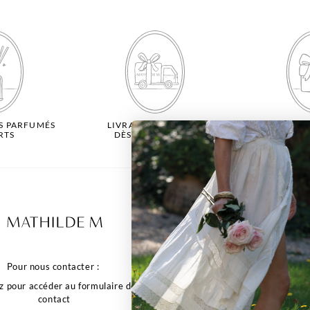
S PARFUMÉS
LIVRAISON OFFERTE
-10% 
RTS
DÈS 65 € D'ACHAT
PREMIÈR
Pr
Plus d'informat
Nos points de vente
Nous contacter
Pour nous contacter :
Retours
FAQ
z pour accéder au formulaire de
CGV
contact