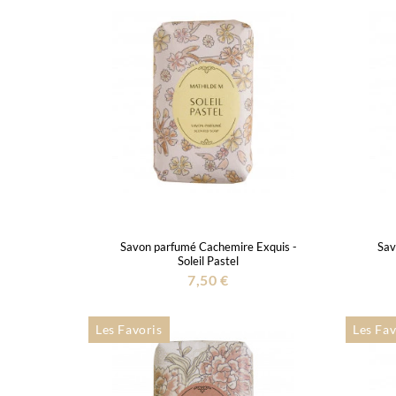
Savon parfumé Cachemire Exquis -
Sav
Soleil Pastel
7,50 €
Les Favoris
Les Fav