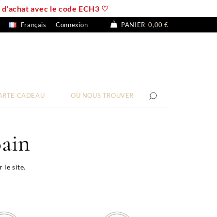
 € d'achat avec le code ECH3 ♡
Français
Connexion
PANIER
0,00 €
ARTE CADEAU
OÙ NOUS TROUVER
Bain
le site.