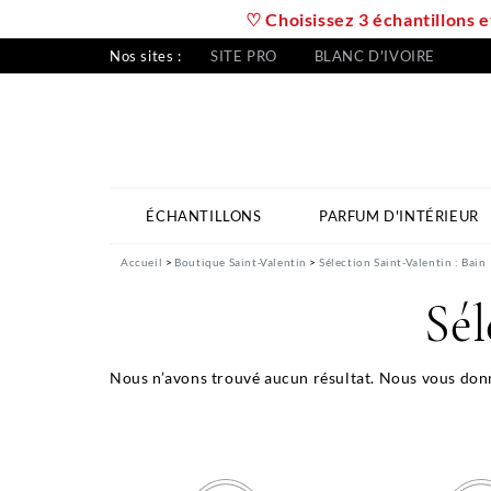
♡ Choisissez 3 échantillons e
Nos sites :
SITE PRO
BLANC D'IVOIRE
ÉCHANTILLONS
PARFUM D'INTÉRIEUR
Accueil
Boutique Saint-Valentin
Sélection Saint-Valentin : Bain
Sél
Nous n’avons trouvé aucun résultat. Nous vous donno