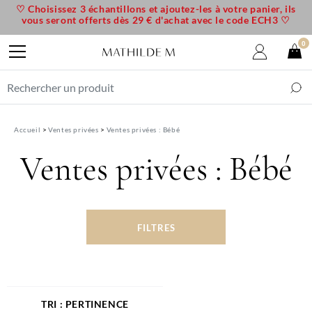
♡ Choisissez 3 échantillons et ajoutez-les à votre panier, ils
vous seront offerts dès 29 € d'achat avec le code ECH3 ♡
0
Accueil
Ventes privées
Ventes privées : Bébé
Ventes privées : Bébé
FILTRES
PERTINENCE