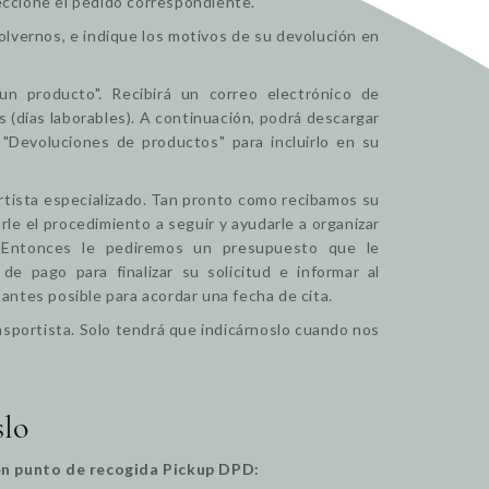
leccione el pedido correspondiente.
olvernos, e indique los motivos de su devolución en
un producto". Recibirá un correo electrónico de
 (días laborables). A continuación, podrá descargar
 "Devoluciones de productos" para incluirlo en su
rtista especializado. Tan pronto como recibamos su
le el procedimiento a seguir y ayudarle a organizar
. Entonces le pediremos un presupuesto que le
e pago para finalizar su solicitud e informar al
antes posible para acordar una fecha de cita.
nsportista. Solo tendrá que indicárnoslo cuando nos
slo
en punto de recogida Pickup DPD: