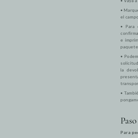
• Vaya a
• Marque
el campo
• Para 
confirma
e impri
paquete
• Podemo
solicitu
la devo
present
transpor
• Tambié
pongamo
Paso
Para pe