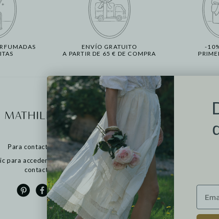
ERFUMADAS
ENVÍO GRATUITO
-10
ITAS
A PARTIR DE 65 € DE COMPRA
PRIME
Más informació
Pr
Nuestros puntos de v
Contactarnos
Para contactarnos:
Devoluciones
FAQ
ic para acceder al formulario de
CGV
contacto
Cookies
Política de privacidad
Avisos legales