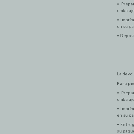
• Prepa
embalaje
•
Imprim
en su p
• Deposi
La devol
Para pe
• Prepa
embalaje
• Imprim
en su p
• Entreg
su paque