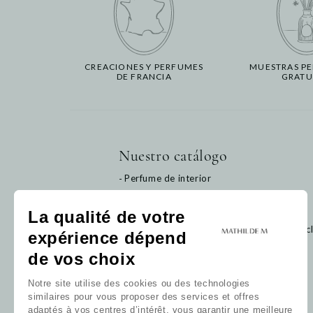
CREACIONES Y PERFUMES
MUESTRAS P
DE FRANCIA
GRATU
Nuestro catálogo
Perfume de interior
Baño
Decoración
La qualité de votre
Bebé
Haga cl
expérience dépend
Tarjeta regalo
de vos choix
Nuestras colecciones
Nuestros favoritos
Notre site utilise des cookies ou des technologies
Nuestros perfumes
similaires pour vous proposer des services et offres
Todos los productos
adaptés à vos centres d’intérêt, vous garantir une meilleure