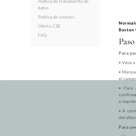
Política de tratamiento de
datos
Política de cookies
Normalm
Oferta CSE
Bastan 
FAQ
Paso
Para pe
• Vaya a
•
Marque
el campo
• Para 
confirma
e imprim
• A cont
del alba
Para pe