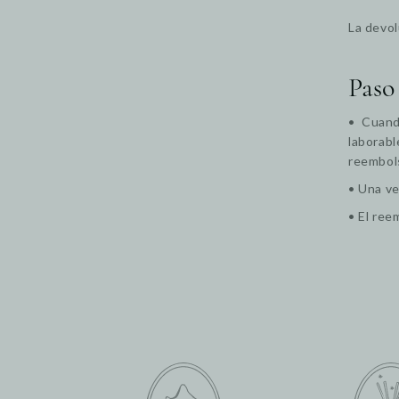
La devol
Paso
• Cuand
laborab
reembo
• Una ve
• El ree