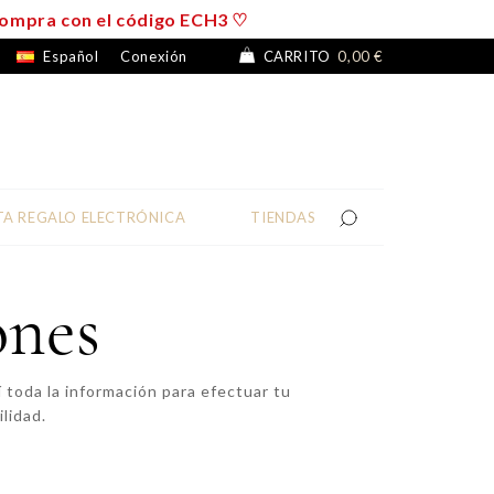
e compra con el código ECH3 ♡
Español
Conexión
CARRITO
0,00 €
TA REGALO ELECTRÓNICA
TIENDAS
ones
 toda la información para efectuar tu
lidad.