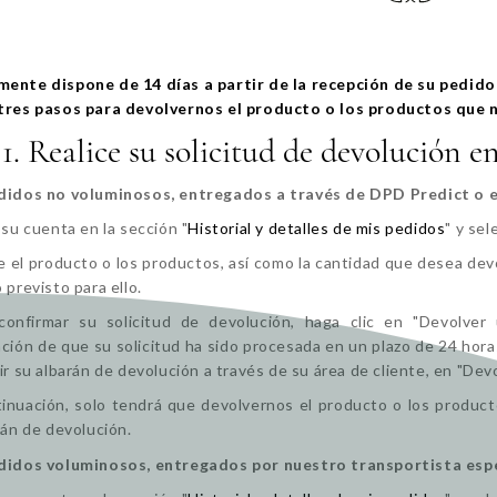
ente dispone de 14 días a partir de la recepción de su pedido 
tres pasos para devolvernos el producto o los productos que 
 1. Realice su solicitud de devolución 
didos no voluminosos, entregados a través de DPD Predict o 
 su cuenta en la sección "
Historial y detalles de mis pedidos
" y se
 el producto o los productos, así como la cantidad que desea dev
 previsto para ello.
confirmar su solicitud de devolución, haga clic en "Devolver 
ción de que su solicitud ha sido procesada en un plazo de 24 horas
ir su albarán de devolución a través de su área de cliente, en "D
inuación, solo tendrá que devolvernos el producto o los product
rán de devolución.
didos voluminosos, entregados por nuestro transportista espe