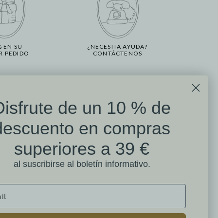
% EN SU
¿NECESITA AYUDA?
R PEDIDO
CONTÁCTENOS
Disfrute de un 10 % de
n
ofitez de 10% de remise
Reseñas de clientes
descuento en compras
enta
Mathilde M.
dès 39 € d'achat
superiores a 39 €
4.6 /5
en vous inscrivant à la newsletter
al suscribirse al boletín informativo.
384 reseñas
Recevoir mon code