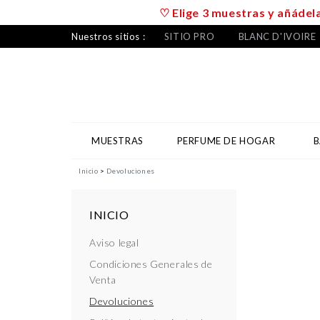
♡ Elige 3 muestras y añádela
Nuestros sitios :
SITIO PRO
BLANC D'IVOIRE
MUESTRAS
PERFUME DE HOGAR
B
Inicio
Devoluciones
INICIO
Aviso legal
Condiciones Generales de
Venta
Devoluciones