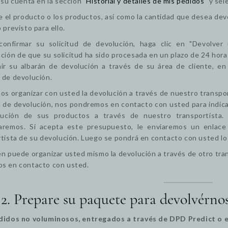
 su cuenta en la sección "
Historial y detalles de mis pedidos
" y se
 el producto o los productos, así como la cantidad que desea dev
 previsto para ello.
confirmar su solicitud de devolución, haga clic en "Devolver 
ción de que su solicitud ha sido procesada en un plazo de 24 horas
mir su albarán de devolución a través de su área de cliente, en
 de devolución.
s organizar con usted la devolución a través de nuestro transpo
d de devolución, nos pondremos en contacto con usted para indicar
lución de sus productos a través de nuestro transportista
aremos. Si acepta este presupuesto, le enviaremos un enlace d
tista de su devolución. Luego se pondrá en contacto con usted lo 
n puede organizar usted mismo la devolución a través de otro tra
s en contacto con usted.
 2. Prepare su paquete para devolvérno
didos no voluminosos, entregados a través de DPD Predict o 