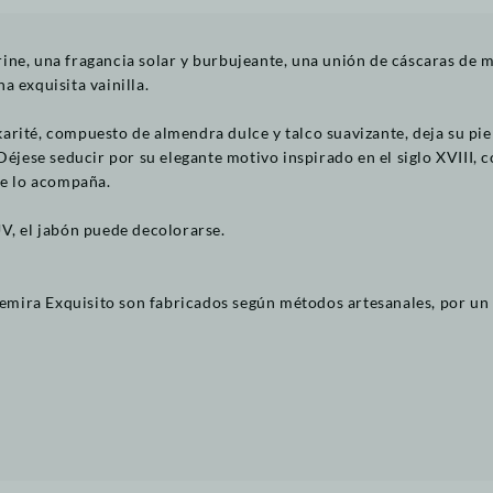
ine, una fragancia solar y burbujeante, una unión de cáscaras de 
a exquisita vainilla.
arité, compuesto de almendra dulce y talco suavizante, deja su pi
 Déjese seducir por su elegante motivo inspirado en el siglo XVIII,
ue lo acompaña.
V, el jabón puede decolorarse.
mira Exquisito son fabricados según métodos artesanales, por un 