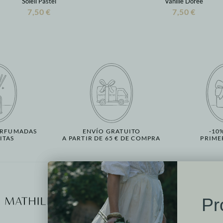
Soleil Pastel
Vanille Dorée
7,50 €
7,50 €
ERFUMADAS
ENVÍO GRATUITO
-10
ITAS
A PARTIR DE 65 € DE COMPRA
PRIME
Más informació
Pr
Nuestros puntos de v
Contactarnos