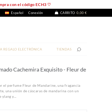
compra con el código ECH3 ♡
Español
Conexión
CARRITO
0,00 €
TA REGALO ELECTRÓNICA
TIENDAS
mado Cachemira Exquisito - Fleur de
or el perfume Fleur de Mandarine, una fragancia
nte, una unión de cáscaras de mandarina con un
 ylang y...