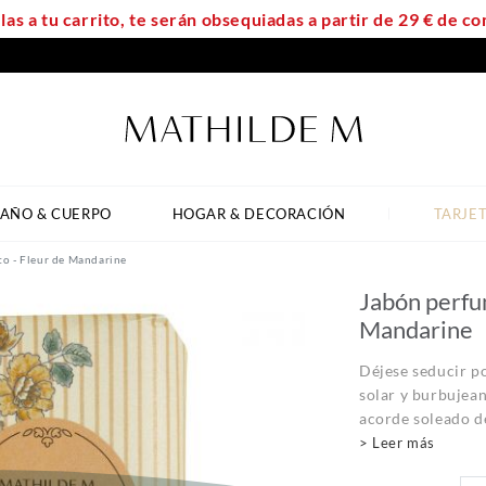
las a tu carrito, te serán obsequiadas a partir de 29 € de 
AÑO & CUERPO
HOGAR & DECORACIÓN
TARJE
o - Fleur de Mandarine
Jabón perfu
Mandarine
Déjese seducir p
solar y burbujea
acorde soleado de
> Leer más