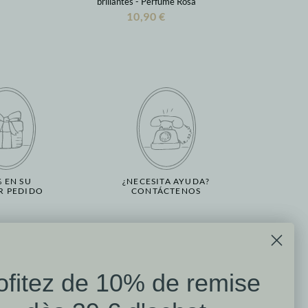
brillantes - Perfume Rosa
10,90 €
% EN SU
¿NECESITA AYUDA?
R PEDIDO
CONTÁCTENOS
Disfrute de un 10 % de
n
ofitez de 10% de remise
Reseñas de clientes
descuento en compras
enta
Mathilde M.