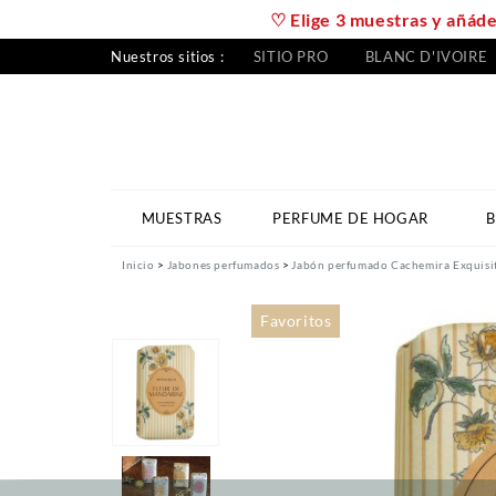
♡ Elige 3 muestras y añáde
Nuestros sitios :
SITIO PRO
BLANC D'IVOIRE
MUESTRAS
PERFUME DE HOGAR
B
Inicio
Jabones perfumados
Jabón perfumado Cachemira Exquisit
Favoritos