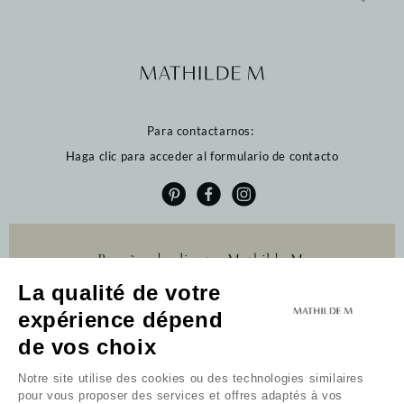
Para contactarnos:
Haga clic para acceder al formulario de contacto
Reseñas de clientes Mathilde M.
La qualité de votre
4.6 /5
384 reseñas
expérience dépend
Profitez de 10% de
Profitez de 10% de
de vos choix
remise sur votre
remise sur votre
première commande
première commande
Notre site utilise des cookies ou des technologies similaires
pour vous proposer des services et offres adaptés à vos