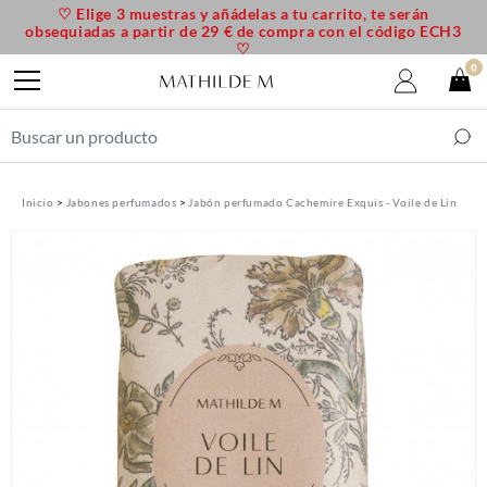
♡ Elige 3 muestras y añádelas a tu carrito, te serán
obsequiadas a partir de 29 € de compra con el código ECH3
♡
0
Inicio
Jabones perfumados
Jabón perfumado Cachemire Exquis - Voile de Lin