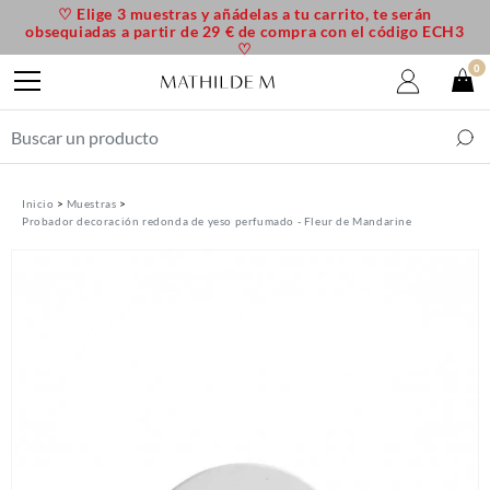
♡ Elige 3 muestras y añádelas a tu carrito, te serán
obsequiadas a partir de 29 € de compra con el código ECH3
♡
0
Inicio
Muestras
Probador decoración redonda de yeso perfumado - Fleur de Mandarine