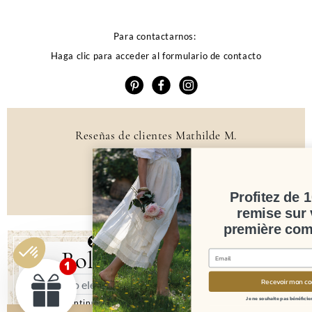
Para contactarnos:
Haga clic para acceder al formulario de contacto
Reseñas de clientes Mathilde M.
4.6 /5
384 reseñas
Profitez de 10% de
remise sur votre
première commande
Boletín informativo
Recevoir mon code
Je ne souhaite pas bénéficier de l'offre
Al continuar, acepta los términos y condiciones y la