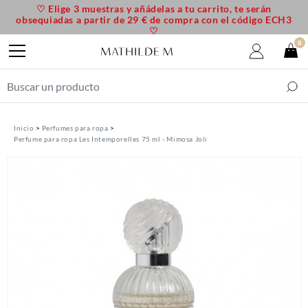
♡ Elige 3 muestras y añádelas a tu carrito, te serán
obsequiadas a partir de 29 € de compra con el código ECH3
♡
0
Inicio
Perfumes para ropa
Perfume para ropa Les Intemporelles 75 ml - Mimosa Joli