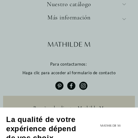
Nuestro catálogo
Más información
Para contactarnos:
Haga clic para acceder al formulario de contacto
Reseñas de clientes Mathilde M.
La qualité de votre
4.6 /5
expérience dépend
384 reseñas
Profitez de 10% de
Profitez de 10% de
de vos choix