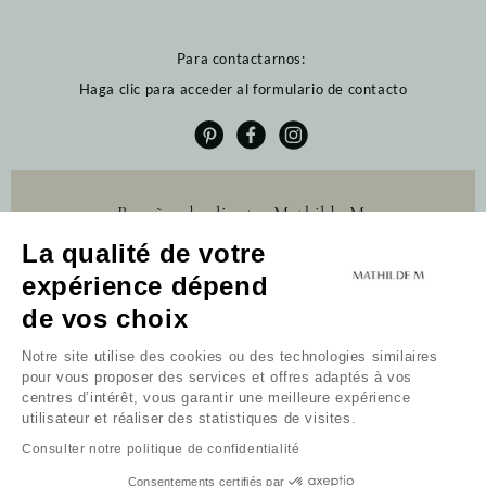
Para contactarnos:
Haga clic para acceder al formulario de contacto
Reseñas de clientes Mathilde M.
La qualité de votre
4.6 /5
expérience dépend
384 reseñas
Profitez de 10% de
Profitez de 10% de
de vos choix
remise sur votre
remise sur votre
première commande
première commande
Notre site utilise des cookies ou des technologies similaires
pour vous proposer des services et offres adaptés à vos
Boletín informativo
centres d’intérêt, vous garantir une meilleure expérience
utilisateur et réaliser des statistiques de visites.
Recevoir mon code
Recibir mi código
Consulter notre politique de confidentialité
Je ne souhaite pas bénéficier de l'offre
No deseo beneficiarme de la oferta.
Al continuar, acepta los términos y condiciones y la
Consentements certifiés par