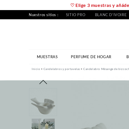
♡ Elige 3 muestras y añáde
Nuestros sitios :
SITIO PRO
BLANC D'IVOIRE
MUESTRAS
PERFUME DE HOGAR
B
Inicio
Candelabros y portavelas
Candelabro Mésange de bizcoch