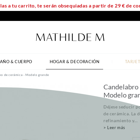
las a tu carrito, te serán obsequiadas a partir de 29 € de 
AÑO & CUERPO
HOGAR & DECORACIÓN
TARJE
o de cerámica - Modelo grande
Candelabro 
Modelo gra
Déjese seducir p
de cerámica. La d
refinamiento y...
> Leer más