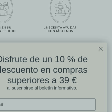
% EN SU
¿NECESITA AYUDA?
R PEDIDO
CONTÁCTENOS
Disfrute de un 10 % de
n
ofitez de 10% de remise
Reseñas de clientes
descuento en compras
enta
Mathilde M.
dès 39 € d'achat
superiores a 39 €
4.6 /5
en vous inscrivant à la newsletter
al suscribirse al boletín informativo.
384 reseñas