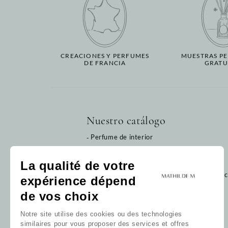
CREACIONES Y PERFUMES
MUESTRAS P
DE FRANCIA
GRATU
Nuestro catálogo
Perfume de interior
Baño
Decoración
La qualité de votre
Bebé
Haga c
expérience dépend
Tarjeta regalo
de vos choix
Nuestras colecciones
Nuestros favoritos
Notre site utilise des cookies ou des technologies
Nuestros perfumes
similaires pour vous proposer des services et offres