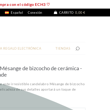
compra con el código ECH3 ♡
Español
Conexión
CARRITO
0,00 €
TA REGALO ELECTRÓNICA
TIENDAS
Mésange de bizcocho de cerámica -
nde
or este irresistible candelabro Mésange de bizcocho
elicadeza de sus detalles aportará un toque de