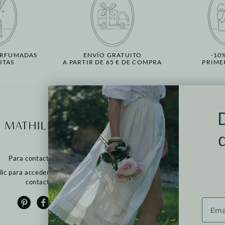
ERFUMADAS
ENVÍO GRATUITO
-10
ITAS
A PARTIR DE 65 € DE COMPRA
PRIME
Más informació
Pr
Nuestros puntos de v
Contactarnos
Para contactarnos:
Devoluciones
FAQ
lic para acceder al formulario de
CGV
contacto
Cookies
Política de privacidad
Avisos legales