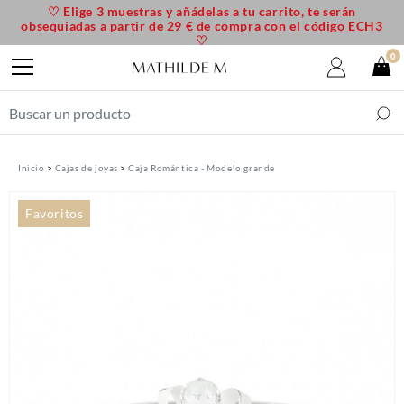
♡ Elige 3 muestras y añádelas a tu carrito, te serán
obsequiadas a partir de 29 € de compra con el código ECH3
♡
0
Inicio
Cajas de joyas
Caja Romántica - Modelo grande
Favoritos