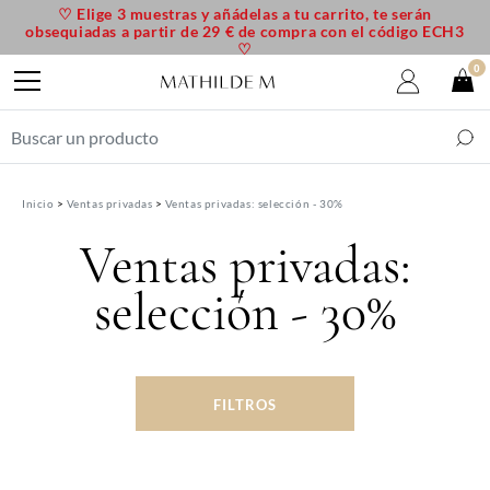
♡ Elige 3 muestras y añádelas a tu carrito, te serán
obsequiadas a partir de 29 € de compra con el código ECH3
♡
0
Inicio
Ventas privadas
Ventas privadas: selección - 30%
Ventas privadas:
selección - 30%
FILTROS